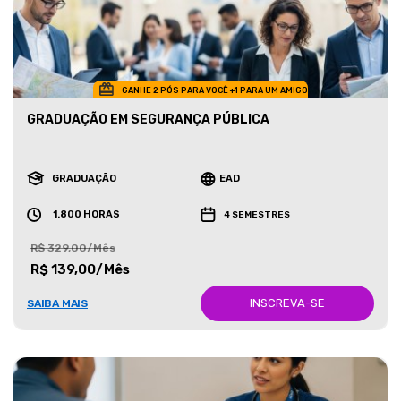
GANHE 2 PÓS PARA VOCÊ +1 PARA UM AMIGO
GRADUAÇÃO EM SEGURANÇA PÚBLICA
GRADUAÇÃO
EAD
1.800 HORAS
4 SEMESTRES
R$ 329,00/Mês
R$ 139,00/Mês
INSCREVA-SE
SAIBA MAIS