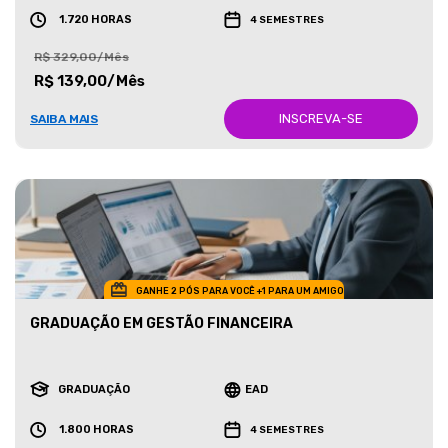
1.720 HORAS
4 SEMESTRES
R$ 329,00/Mês
R$ 139,00/Mês
INSCREVA-SE
SAIBA MAIS
GANHE 2 PÓS PARA VOCÊ +1 PARA UM AMIGO
GRADUAÇÃO EM GESTÃO FINANCEIRA
GRADUAÇÃO
EAD
1.800 HORAS
4 SEMESTRES