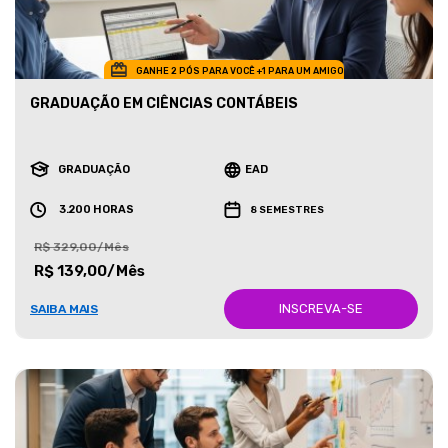
GANHE 2 PÓS PARA VOCÊ +1 PARA UM AMIGO
GRADUAÇÃO EM CIÊNCIAS CONTÁBEIS
GRADUAÇÃO
EAD
3.200 HORAS
8 SEMESTRES
R$ 329,00/Mês
R$ 139,00/Mês
INSCREVA-SE
SAIBA MAIS