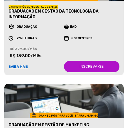
GANHE 1 PÓS COM DESTAQUE EM I.A.
GRADUAÇÃO EM GESTÃO DA TECNOLOGIA DA
INFORMAÇÃO
GRADUAÇÃO
EAD
2.120 HORAS
5 SEMESTRES
R$ 329,00/Mês
R$ 139,00/Mês
INSCREVA-SE
SAIBA MAIS
GANHE 2 PÓS PARA VOCÊ +1 PARA UM AMIGO
GRADUAÇÃO EM GESTÃO DE MARKETING