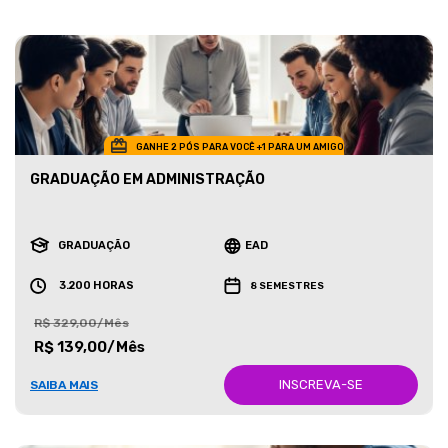
GANHE 2 PÓS PARA VOCÊ +1 PARA UM AMIGO
GRADUAÇÃO EM ADMINISTRAÇÃO
GRADUAÇÃO
EAD
3.200 HORAS
8 SEMESTRES
R$ 329,00/Mês
R$ 139,00/Mês
INSCREVA-SE
SAIBA MAIS