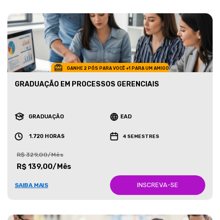
GANHE 2 PÓS PARA VOCÊ +1 PARA UM AMIGO
GRADUAÇÃO EM PROCESSOS GERENCIAIS
GRADUAÇÃO
EAD
1.720 HORAS
4 SEMESTRES
R$ 329,00/Mês
R$ 139,00/Mês
INSCREVA-SE
SAIBA MAIS