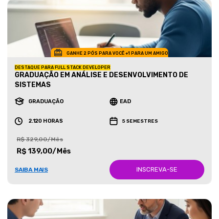
GANHE 2 PÓS PARA VOCÊ +1 PARA UM AMIGO
DESTAQUE PARA FULL STACK DEVELOPER
GRADUAÇÃO EM ANÁLISE E DESENVOLVIMENTO DE
SISTEMAS
GRADUAÇÃO
EAD
2.120 HORAS
5 SEMESTRES
R$ 329,00/Mês
R$ 139,00/Mês
INSCREVA-SE
SAIBA MAIS