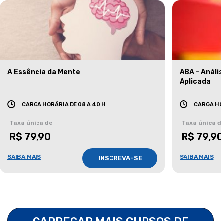
A Essência da Mente
ABA - Anál
Aplicada
CARGA HORÁRIA DE 08 A 40 H
CARGA HO
Taxa única de
Taxa única 
R$ 79,90
R$ 79,9
SAIBA MAIS
SAIBA MAIS
INSCREVA-SE
CARREGAR MAIS CURSOS DE