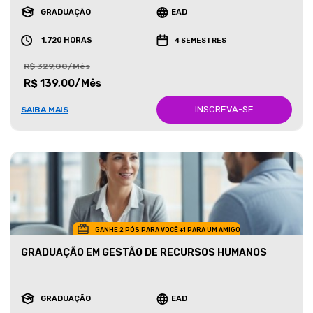
GRADUAÇÃO
EAD
1.720 HORAS
4 SEMESTRES
R$ 329,00/Mês
R$ 139,00/Mês
INSCREVA-SE
SAIBA MAIS
GANHE 2 PÓS PARA VOCÊ +1 PARA UM AMIGO
GRADUAÇÃO EM GESTÃO DE RECURSOS HUMANOS
GRADUAÇÃO
EAD