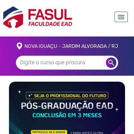
Toggle
naviga
NOVA IGUAÇU - JARDIM ALVORADA / RJ
Anterior
Próx