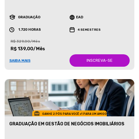
GRADUAÇÃO
EAD
1.720 HORAS
4 SEMESTRES
R$ 329,00/Mês
R$ 139,00/Mês
INSCREVA-SE
SAIBA MAIS
GANHE 2 PÓS PARA VOCÊ +1 PARA UM AMIGO
GRADUAÇÃO EM GESTÃO DE NEGÓCIOS IMOBILIÁRIOS