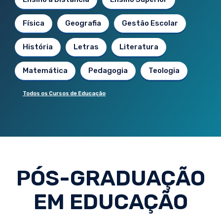
Física
Geografia
Gestão Escolar
História
Letras
Literatura
Matemática
Pedagogia
Teologia
Todos os Cursos de Educação
PÓS-GRADUAÇÃO
EM EDUCAÇÃO