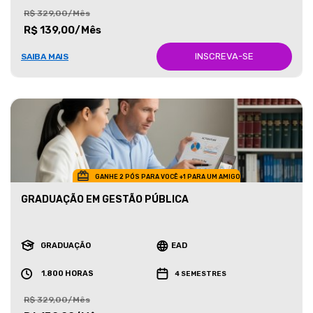
R$ 329,00/Mês
R$ 139,00/Mês
INSCREVA-SE
SAIBA MAIS
GANHE 2 PÓS PARA VOCÊ +1 PARA UM AMIGO
GRADUAÇÃO EM GESTÃO PÚBLICA
GRADUAÇÃO
EAD
1.800 HORAS
4 SEMESTRES
R$ 329,00/Mês