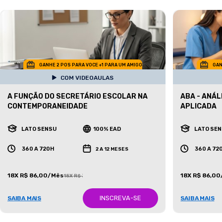
GANHE 2 POS PARA VOCE +1 PARA UM AMIGO
GAN
COM VIDEOAULAS
A FUNÇÃO DO SECRETÁRIO ESCOLAR NA
ABA - ANÁ
CONTEMPORANEIDADE
APLICADA
LATO SENSU
100% EAD
LATO SE
360 A 720H
360 A 72
2 A 12 MESES
18X R$ 86,00/Mês
18X R$ 86,0
18X R$ 387,00/Mês
INSCREVA-SE
SAIBA MAIS
SAIBA MAIS