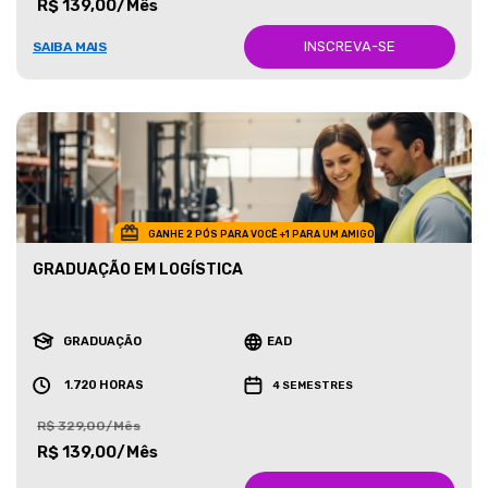
R$ 139,00/Mês
INSCREVA-SE
SAIBA MAIS
GANHE 2 PÓS PARA VOCÊ +1 PARA UM AMIGO
GRADUAÇÃO EM LOGÍSTICA
GRADUAÇÃO
EAD
1.720 HORAS
4 SEMESTRES
R$ 329,00/Mês
R$ 139,00/Mês