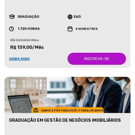
GRADUAÇÃO
EAD
1.720 HORAS
4 SEMESTRES
R$ 329,00/Mês
R$ 139,00/Mês
INSCREVA-SE
SAIBA MAIS
GANHE 2 PÓS PARA VOCÊ +1 PARA UM AMIGO
GRADUAÇÃO EM GESTÃO DE NEGÓCIOS IMOBILIÁRIOS