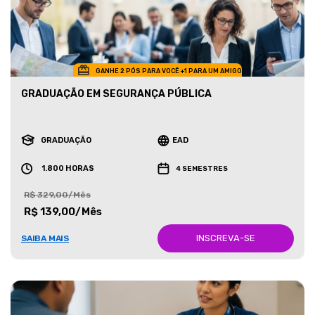
GANHE 2 PÓS PARA VOCÊ +1 PARA UM AMIGO
GRADUAÇÃO EM SEGURANÇA PÚBLICA
GRADUAÇÃO
EAD
1.800 HORAS
4 SEMESTRES
R$ 329,00/Mês
R$ 139,00/Mês
INSCREVA-SE
SAIBA MAIS