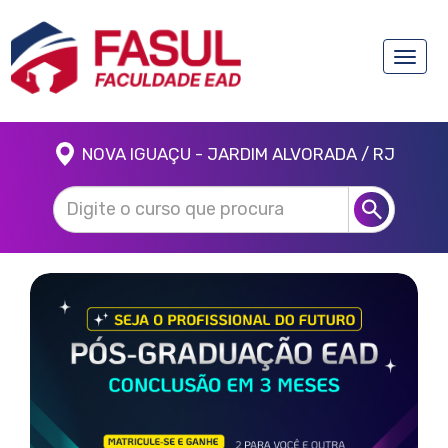
Toggle
naviga
NOVA IGUAÇU - JARDIM ALVORADA / RJ
Anterior
Próx