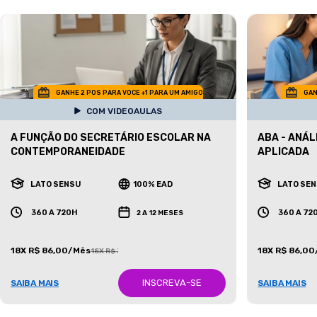
GANHE 2 POS PARA VOCE +1 PARA UM AMIGO
GAN
COM VIDEOAULAS
A FUNÇÃO DO SECRETÁRIO ESCOLAR NA
ABA - ANÁ
CONTEMPORANEIDADE
APLICADA
LATO SENSU
100% EAD
LATO SE
360 A 720H
360 A 72
2 A 12 MESES
18X R$ 86,00/Mês
18X R$ 86,0
18X R$ 387,00/Mês
INSCREVA-SE
SAIBA MAIS
SAIBA MAIS