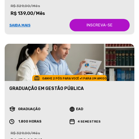
R$ 329,00/Mês
R$ 139,00/Mês
INSCREVA-SE
SAIBA MAIS
GANHE 2 PÓS PARA VOCÊ +1 PARA UM AMIGO
GRADUAÇÃO EM GESTÃO PÚBLICA
GRADUAÇÃO
EAD
1.800 HORAS
4 SEMESTRES
R$ 329,00/Mês