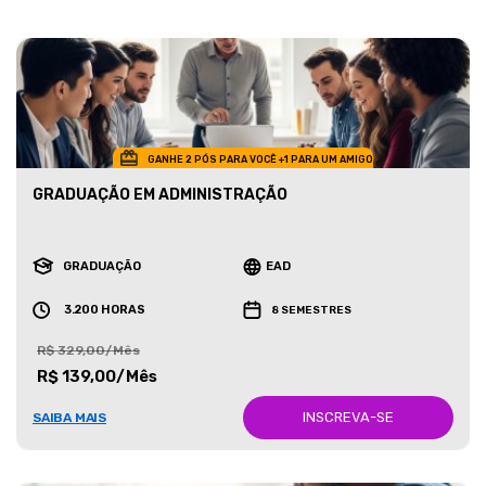
GANHE 2 PÓS PARA VOCÊ +1 PARA UM AMIGO
GRADUAÇÃO EM ADMINISTRAÇÃO
GRADUAÇÃO
EAD
3.200 HORAS
8 SEMESTRES
R$ 329,00/Mês
R$ 139,00/Mês
INSCREVA-SE
SAIBA MAIS