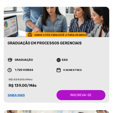
GANHE 2 PÓS PARA VOCÊ +1 PARA UM AMIGO
GRADUAÇÃO EM PROCESSOS GERENCIAIS
GRADUAÇÃO
EAD
1.720 HORAS
4 SEMESTRES
R$ 329,00/Mês
R$ 139,00/Mês
INSCREVA-SE
SAIBA MAIS