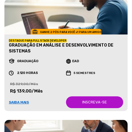
GANHE 2 PÓS PARA VOCÊ +1 PARA UM AMIGO
DESTAQUE PARA FULL STACK DEVELOPER
GRADUAÇÃO EM ANÁLISE E DESENVOLVIMENTO DE
SISTEMAS
GRADUAÇÃO
EAD
2.120 HORAS
5 SEMESTRES
R$ 329,00/Mês
R$ 139,00/Mês
INSCREVA-SE
SAIBA MAIS