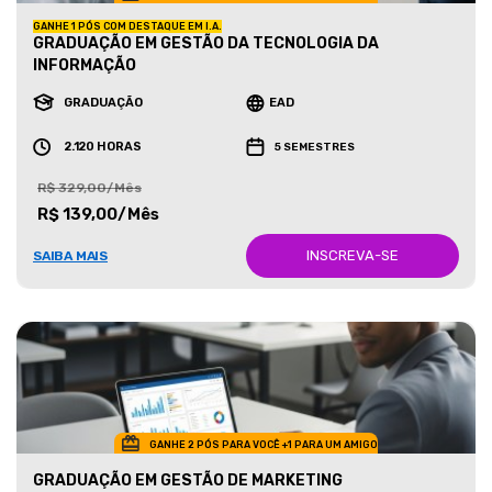
GANHE 1 PÓS COM DESTAQUE EM I.A.
GRADUAÇÃO EM GESTÃO DA TECNOLOGIA DA
INFORMAÇÃO
GRADUAÇÃO
EAD
2.120 HORAS
5 SEMESTRES
R$ 329,00/Mês
R$ 139,00/Mês
INSCREVA-SE
SAIBA MAIS
GANHE 2 PÓS PARA VOCÊ +1 PARA UM AMIGO
GRADUAÇÃO EM GESTÃO DE MARKETING