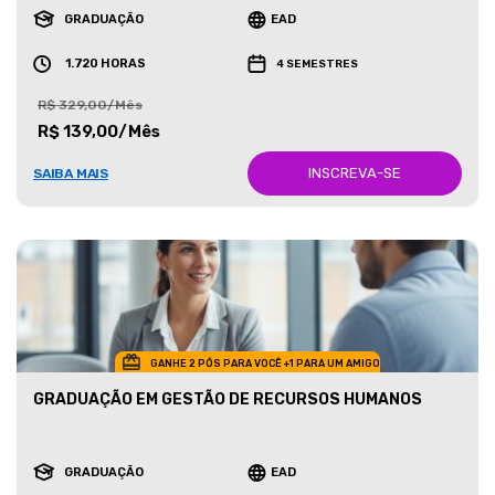
GRADUAÇÃO
EAD
1.720 HORAS
4 SEMESTRES
R$ 329,00/Mês
R$ 139,00/Mês
INSCREVA-SE
SAIBA MAIS
GANHE 2 PÓS PARA VOCÊ +1 PARA UM AMIGO
GRADUAÇÃO EM GESTÃO DE RECURSOS HUMANOS
GRADUAÇÃO
EAD