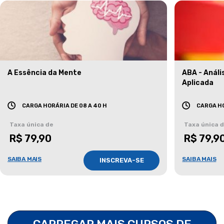
A Essência da Mente
ABA - Anál
Aplicada
CARGA HORÁRIA DE 08 A 40 H
CARGA HO
Taxa única de
Taxa única 
R$ 79,90
R$ 79,9
SAIBA MAIS
SAIBA MAIS
INSCREVA-SE
CARREGAR MAIS CURSOS DE