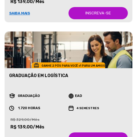
R$ 139,00/Mês
INSCREVA-SE
SAIBA MAIS
GANHE 2 PÓS PARA VOCÊ +1 PARA UM AMIGO
GRADUAÇÃO EM LOGÍSTICA
GRADUAÇÃO
EAD
1.720 HORAS
4 SEMESTRES
R$ 329,00/Mês
R$ 139,00/Mês