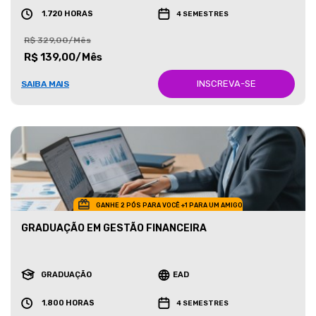
1.720 HORAS
4 SEMESTRES
R$ 329,00/Mês
R$ 139,00/Mês
INSCREVA-SE
SAIBA MAIS
GANHE 2 PÓS PARA VOCÊ +1 PARA UM AMIGO
GRADUAÇÃO EM GESTÃO FINANCEIRA
GRADUAÇÃO
EAD
1.800 HORAS
4 SEMESTRES