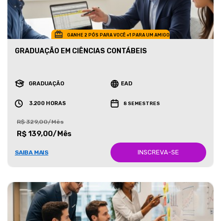
GANHE 2 PÓS PARA VOCÊ +1 PARA UM AMIGO
GRADUAÇÃO EM CIÊNCIAS CONTÁBEIS
GRADUAÇÃO
EAD
3.200 HORAS
8 SEMESTRES
R$ 329,00/Mês
R$ 139,00/Mês
INSCREVA-SE
SAIBA MAIS