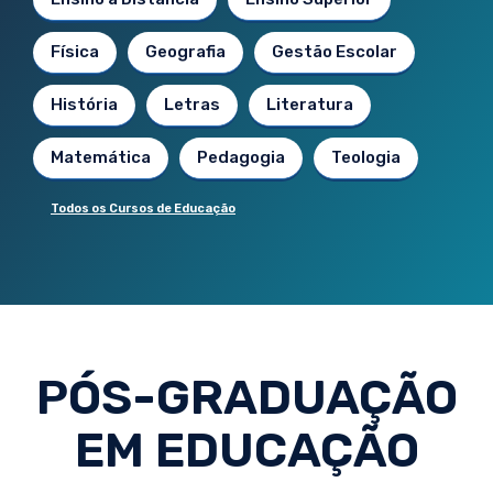
Física
Geografia
Gestão Escolar
História
Letras
Literatura
Matemática
Pedagogia
Teologia
Todos os Cursos de Educação
PÓS-GRADUAÇÃO
EM EDUCAÇÃO