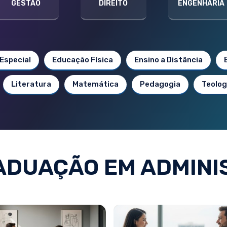
GESTÃO
DIREITO
ENGENHARIA
Especial
Educação Física
Ensino a Distância
Literatura
Matemática
Pedagogia
Teolog
ADUAÇÃO EM ADMINI