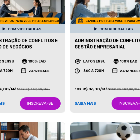
HE 2 POS PARA VOCE +1 PARA UM AMIGO
GANHE 2 POS PARA VOCE +1 PARA U
COM VIDEOAULAS
COM VIDEOAULAS
STRAÇÃO DE CONFLITOS E
ADMINISTRAÇÃO DE CONFLIT
 DE NEGÓCIOS
GESTÃO EMPRESARIAL
O SENSU
100% EAD
LATO SENSU
100% EAD
 A 720H
360 A 720H
2 A 12 MESES
2 A 12 MESE
86,00/Mês
18X R$ 86,00/Mês
18X R$ 387,00/Mês
18X R$ 387,00/Mê
INSCREVA-SE
INSCREVA
AIS
SAIBA MAIS