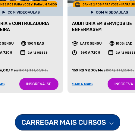
HE 2 POS PARA VOCE +1 PARA UM AMIGO
GANHE 2 POS PARA VOCE +1 PARA U
COM VIDEOAULAS
COM VIDEOAULAS
RIA E CONTROLADORIA
AUDITORIA EM SERVIÇOS DE
EIRA
ENFERMAGEM
O SENSU
100% EAD
LATO SENSU
100% EAD
 A 720H
360 A 720H
2 A 12 MESES
2 A 12 MESE
86,00/Mês
15X R$ 99,00/Mês
18X R$ 387,00/Mês
15X R$ 371,25/Mês
INSCREVA-SE
INSCREVA
AIS
SAIBA MAIS
CARREGAR MAIS CURSOS