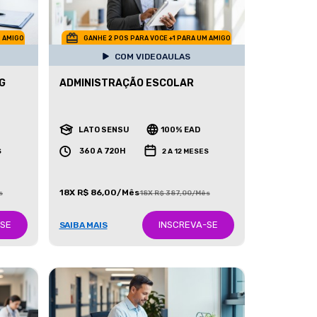
M AMIGO
GANHE 2 POS PARA VOCE +1 PARA UM AMIGO
COM VIDEOAULAS
G
ADMINISTRAÇÃO ESCOLAR
LATO SENSU
100% EAD
360 A 720H
S
2 A 12 MESES
18X R$ 86,00/Mês
s
18X R$ 387,00/Mês
-SE
INSCREVA-SE
SAIBA MAIS