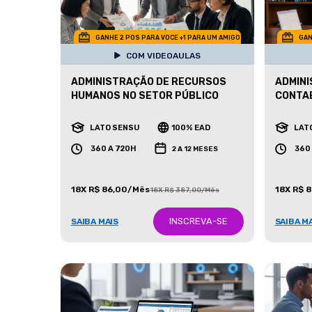
GANHE 2 POS PARA VOCE +1 PARA UM AMIGO
GAN
COM VIDEOAULAS
ADMINISTRAÇÃO DE RECURSOS
ADMINI
HUMANOS NO SETOR PÚBLICO
CONTAB
LATO SENSU
100% EAD
LAT
360 A 720H
360
2 A 12 MESES
18X R$ 86,00/Mês
18X R$ 
18X R$ 387,00/Mês
INSCREVA-SE
SAIBA MAIS
SAIBA M