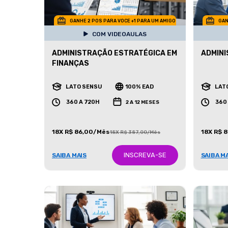
GANHE 2 POS PARA VOCE +1 PARA UM AMIGO
GAN
COM VIDEOAULAS
ADMINISTRAÇÃO ESTRATÉGICA EM
ADMINI
FINANÇAS
LATO SENSU
100% EAD
LAT
360 A 720H
360
2 A 12 MESES
18X R$ 86,00/Mês
18X R$ 
18X R$ 387,00/Mês
INSCREVA-SE
SAIBA MAIS
SAIBA M