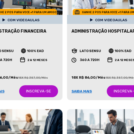
HE 2 POS PARA VOCE +1 PARA UM AMIGO
GANHE 2 POS PARA VOCE +1 PARA U
COM VIDEOAULAS
COM VIDEOAULAS
STRAÇÃO FINANCEIRA
ADMINISTRAÇÃO HOSPITALA
O SENSU
100% EAD
LATO SENSU
100% EAD
 A 720H
360 A 720H
2 A 12 MESES
2 A 12 MESE
86,00/Mês
18X R$ 86,00/Mês
18X R$ 387,00/Mês
18X R$ 387,00/Mê
INSCREVA-SE
INSCREVA
AIS
SAIBA MAIS