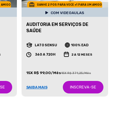
M AMIGO
GANHE 2 POS PARA VOCE +1 PARA UM AMIGO
COM VIDEOAULAS
AUDITORIA EM SERVIÇOS DE
SAÚDE
LATO SENSU
100% EAD
360 A 720H
S
2 A 12 MESES
15X R$ 99,00/Mês
15X R$ 371,25/Mês
-SE
INSCREVA-SE
SAIBA MAIS