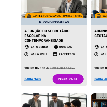
GANHE 2 POS PARA VOCE +1 PARA UM AMIGO
GAN
COM VIDEOAULAS
A FUNÇÃO DO SECRETÁRIO
ADMINI
ESCOLAR NA
GESTÃO
CONTEMPORANEIDADE
LATO SENSU
100% EAD
LAT
360 A 720H
360
2 A 12 MESES
18X R$ 86,00/Mês
18X R$ 
18X R$ 387,00/Mês
INSCREVA-SE
SAIBA MAIS
SAIBA M