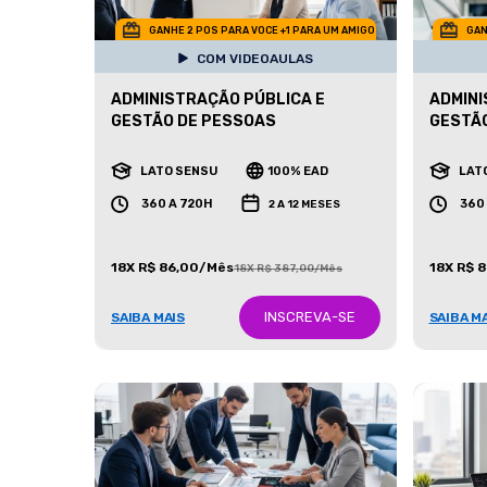
GANHE 2 POS PARA VOCE +1 PARA UM AMIGO
GAN
COM VIDEOAULAS
ADMINISTRAÇÃO PÚBLICA E
ADMINI
GESTÃO DE PESSOAS
GESTÃ
LATO SENSU
100% EAD
LAT
360 A 720H
360
2 A 12 MESES
18X R$ 86,00/Mês
18X R$ 
18X R$ 387,00/Mês
INSCREVA-SE
SAIBA MAIS
SAIBA M