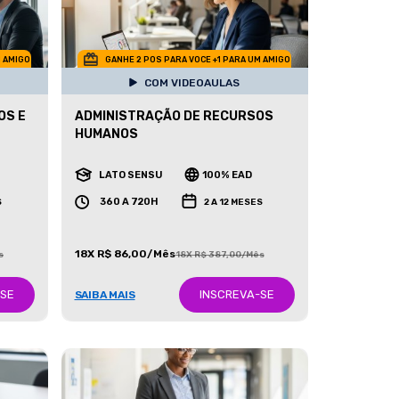
M AMIGO
GANHE 2 POS PARA VOCE +1 PARA UM AMIGO
COM VIDEOAULAS
OS E
ADMINISTRAÇÃO DE RECURSOS
HUMANOS
LATO SENSU
100% EAD
360 A 720H
S
2 A 12 MESES
18X R$ 86,00/Mês
s
18X R$ 387,00/Mês
-SE
INSCREVA-SE
SAIBA MAIS