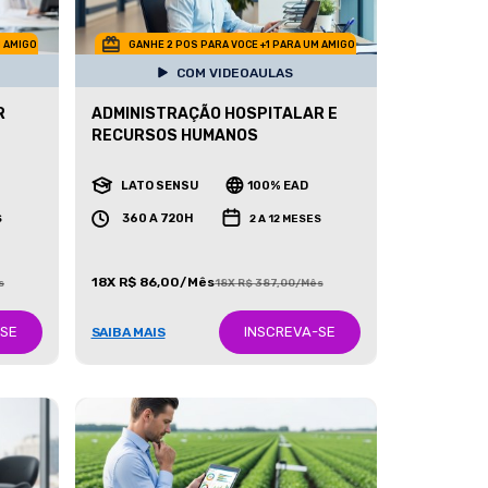
M AMIGO
GANHE 2 POS PARA VOCE +1 PARA UM AMIGO
COM VIDEOAULAS
R
ADMINISTRAÇÃO HOSPITALAR E
RECURSOS HUMANOS
LATO SENSU
100% EAD
360 A 720H
S
2 A 12 MESES
18X R$ 86,00/Mês
s
18X R$ 387,00/Mês
-SE
INSCREVA-SE
SAIBA MAIS