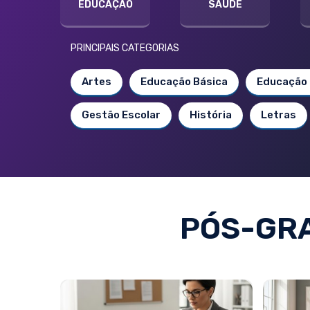
EDUCAÇÃO
SAÚDE
PRINCIPAIS CATEGORIAS
Artes
Educação Básica
Educação 
Gestão Escolar
História
Letras
PÓS-GR