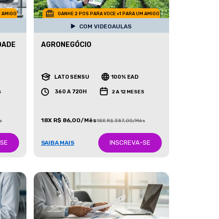
M AMIGO
GANHE 2 POS PARA VOCE +1 PARA UM AMIGO
COM VIDEOAULAS
DADE
AGRONEGÓCIO
LATO SENSU
100% EAD
360 A 720H
S
2 A 12 MESES
18X R$ 86,00/Mês
s
18X R$ 387,00/Mês
-SE
INSCREVA-SE
SAIBA MAIS