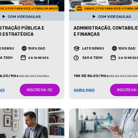
HE 2 POS PARA VOCE +1 PARA UM AMIGO
GANHE 2 POS PARA VOCE +1 PARA U
COM VIDEOAULAS
COM VIDEOAULAS
STRAÇÃO PÚBLICA E
ADMINISTRAÇÃO, CONTABILI
O ESTRATÉGICA
E FINANÇAS
O SENSU
100% EAD
LATO SENSU
100% EAD
 A 720H
360 A 720H
2 A 12 MESES
2 A 12 MESE
86,00/Mês
18X R$ 86,00/Mês
18X R$ 387,00/Mês
18X R$ 387,00/Mê
INSCREVA-SE
INSCREVA
AIS
SAIBA MAIS