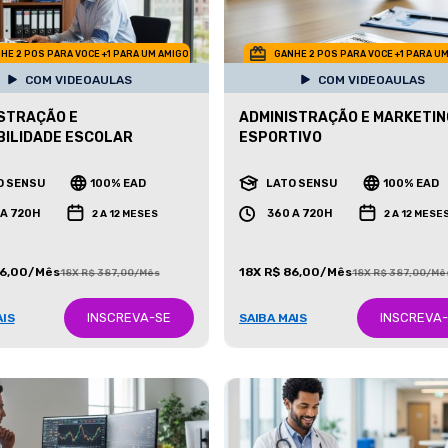
HE 2 POS PARA VOCE +1 PARA UM AMIGO
GANHE 2 POS PARA VOCE +1 PARA U
COM VIDEOAULAS
COM VIDEOAULAS
STRAÇÃO E
ADMINISTRAÇÃO E MARKETIN
ILIDADE ESCOLAR
ESPORTIVO
O SENSU
100% EAD
LATO SENSU
100% EAD
 A 720H
360 A 720H
2 A 12 MESES
2 A 12 MESE
86,00/Mês
18X R$ 86,00/Mês
18X R$ 387,00/Mês
18X R$ 387,00/Mê
INSCREVA-SE
INSCREVA
AIS
SAIBA MAIS