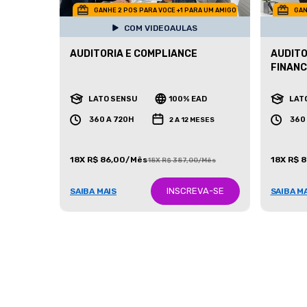
GANHE 2 POS PARA VOCE +1 PARA UM AMIGO
GAN
COM VIDEOAULAS
AUDITORIA E COMPLIANCE
AUDITO
FINANC
LATO SENSU
100% EAD
LAT
360 A 720H
360
2 A 12 MESES
18X R$ 86,00/Mês
18X R$ 
18X R$ 387,00/Mês
INSCREVA-SE
SAIBA MAIS
SAIBA M