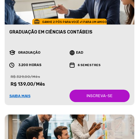
GANHE 2 PÓS PARA VOCÊ +1 PARA UM AMIGO
GRADUAÇÃO EM CIÊNCIAS CONTÁBEIS
GRADUAÇÃO
EAD
3.200 HORAS
8 SEMESTRES
R$ 329,00/Mês
R$ 139,00/Mês
INSCREVA-SE
SAIBA MAIS