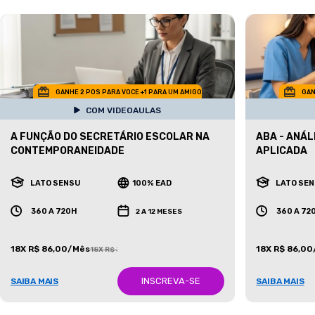
GANHE 2 POS PARA VOCE +1 PARA UM AMIGO
GAN
COM VIDEOAULAS
A FUNÇÃO DO SECRETÁRIO ESCOLAR NA
ABA - ANÁ
CONTEMPORANEIDADE
APLICADA
LATO SENSU
100% EAD
LATO SE
360 A 720H
360 A 72
2 A 12 MESES
18X R$ 86,00/Mês
18X R$ 86,0
18X R$ 387,00/Mês
INSCREVA-SE
SAIBA MAIS
SAIBA MAIS