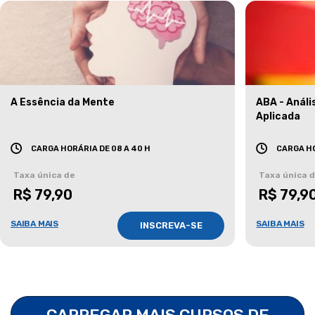
A Essência da Mente
ABA - Anál
Aplicada
CARGA HORÁRIA DE 08 A 40 H
CARGA HO
Taxa única de
Taxa única 
R$ 79,90
R$ 79,9
SAIBA MAIS
SAIBA MAIS
INSCREVA-SE
CARREGAR MAIS CURSOS DE