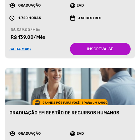
GRADUAÇÃO
EAD
1.720 HORAS
4 SEMESTRES
R$ 329,00/Mês
R$ 139,00/Mês
INSCREVA-SE
SAIBA MAIS
GANHE 2 PÓS PARA VOCÊ +1 PARA UM AMIGO
GRADUAÇÃO EM GESTÃO DE RECURSOS HUMANOS
GRADUAÇÃO
EAD