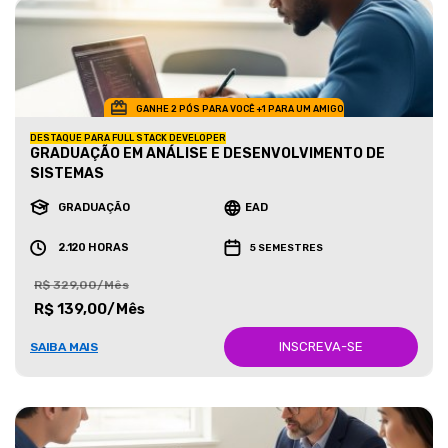
GANHE 2 PÓS PARA VOCÊ +1 PARA UM AMIGO
DESTAQUE PARA FULL STACK DEVELOPER
GRADUAÇÃO EM ANÁLISE E DESENVOLVIMENTO DE
SISTEMAS
GRADUAÇÃO
EAD
2.120 HORAS
5 SEMESTRES
R$ 329,00/Mês
R$ 139,00/Mês
INSCREVA-SE
SAIBA MAIS