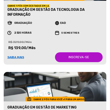
GANHE 1 PÓS COM DESTAQUE EM I.A.
GRADUAÇÃO EM GESTÃO DA TECNOLOGIA DA
INFORMAÇÃO
GRADUAÇÃO
EAD
2.120 HORAS
5 SEMESTRES
R$ 329,00/Mês
R$ 139,00/Mês
INSCREVA-SE
SAIBA MAIS
GANHE 2 PÓS PARA VOCÊ +1 PARA UM AMIGO
GRADUAÇÃO EM GESTÃO DE MARKETING