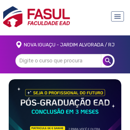
Toggle
naviga
NOVA IGUAÇU - JARDIM ALVORADA / RJ
Anterior
Próx