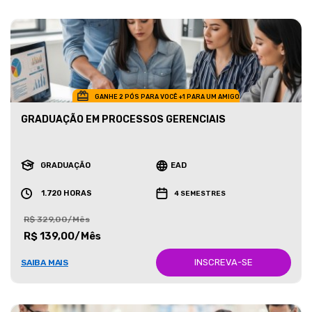
GANHE 2 PÓS PARA VOCÊ +1 PARA UM AMIGO
GRADUAÇÃO EM PROCESSOS GERENCIAIS
GRADUAÇÃO
EAD
1.720 HORAS
4 SEMESTRES
R$ 329,00/Mês
R$ 139,00/Mês
INSCREVA-SE
SAIBA MAIS