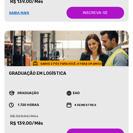
R$ 139,00/Mês
INSCREVA-SE
SAIBA MAIS
GANHE 2 PÓS PARA VOCÊ +1 PARA UM AMIGO
GRADUAÇÃO EM LOGÍSTICA
GRADUAÇÃO
EAD
1.720 HORAS
4 SEMESTRES
R$ 329,00/Mês
R$ 139,00/Mês