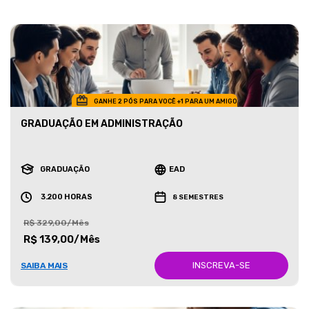
GANHE 2 PÓS PARA VOCÊ +1 PARA UM AMIGO
GRADUAÇÃO EM ADMINISTRAÇÃO
GRADUAÇÃO
EAD
3.200 HORAS
8 SEMESTRES
R$ 329,00/Mês
R$ 139,00/Mês
INSCREVA-SE
SAIBA MAIS