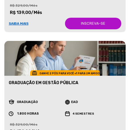
R$ 329,00/Mês
R$ 139,00/Mês
INSCREVA-SE
SAIBA MAIS
GANHE 2 PÓS PARA VOCÊ +1 PARA UM AMIGO
GRADUAÇÃO EM GESTÃO PÚBLICA
GRADUAÇÃO
EAD
1.800 HORAS
4 SEMESTRES
R$ 329,00/Mês