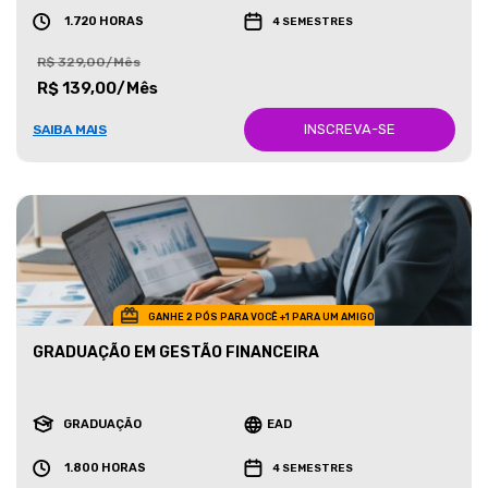
1.720 HORAS
4 SEMESTRES
R$ 329,00/Mês
R$ 139,00/Mês
INSCREVA-SE
SAIBA MAIS
GANHE 2 PÓS PARA VOCÊ +1 PARA UM AMIGO
GRADUAÇÃO EM GESTÃO FINANCEIRA
GRADUAÇÃO
EAD
1.800 HORAS
4 SEMESTRES