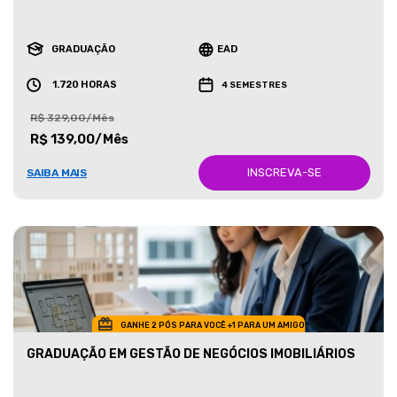
GRADUAÇÃO
EAD
1.720 HORAS
4 SEMESTRES
R$ 329,00/Mês
R$ 139,00/Mês
INSCREVA-SE
SAIBA MAIS
GANHE 2 PÓS PARA VOCÊ +1 PARA UM AMIGO
GRADUAÇÃO EM GESTÃO DE NEGÓCIOS IMOBILIÁRIOS