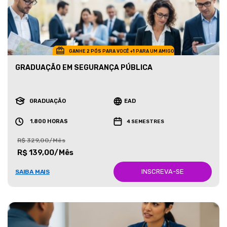
GANHE 2 PÓS PARA VOCÊ +1 PARA UM AMIGO
GRADUAÇÃO EM SEGURANÇA PÚBLICA
GRADUAÇÃO
EAD
1.800 HORAS
4 SEMESTRES
R$ 329,00/Mês
R$ 139,00/Mês
INSCREVA-SE
SAIBA MAIS