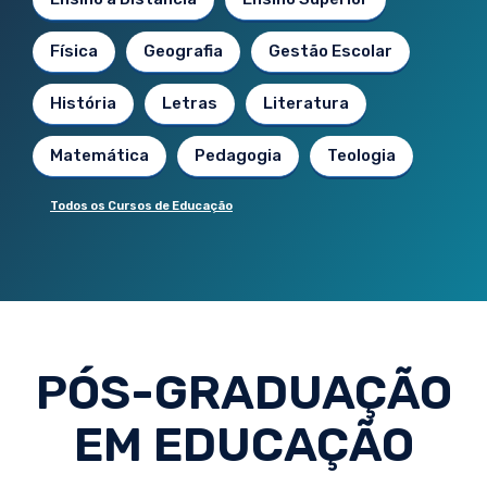
Física
Geografia
Gestão Escolar
História
Letras
Literatura
Matemática
Pedagogia
Teologia
Todos os Cursos de Educação
PÓS-GRADUAÇÃO
EM EDUCAÇÃO