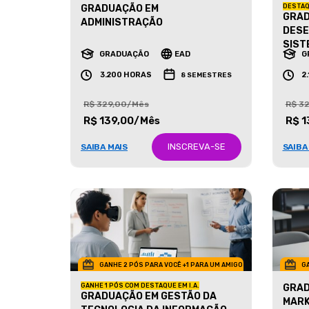
GRADUAÇÃO EM
DESTAQ
GRAD
ADMINISTRAÇÃO
DESE
SIST
GRADUAÇÃO
EAD
G
3.200 HORAS
2
8 SEMESTRES
R$ 329,00/Mês
R$ 3
R$ 139,00/Mês
R$ 1
INSCREVA-SE
SAIBA MAIS
SAIBA
GANHE 2 PÓS PARA VOCÊ +1 PARA UM AMIGO
GA
GANHE 1 PÓS COM DESTAQUE EM I.A.
GRAD
GRADUAÇÃO EM GESTÃO DA