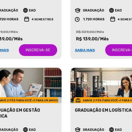
ETING
NEGÓCIOS IMOBILIÁRIOS
RADUAÇÃO
EAD
GRADUAÇÃO
EAD
.720 HORAS
1.720 HORAS
4 SEMESTRES
4 SEMES
29,00/Mês
R$ 329,00/Mês
39,00/Mês
R$ 139,00/Mês
INSCREVA-SE
INSCREVA
 MAIS
SAIBA MAIS
NHE 2 PÓS PARA VOCÊ +1 PARA UM AMIGO
GANHE 2 PÓS PARA VOCÊ +1 PARA 
UAÇÃO EM GESTÃO
GRADUAÇÃO EM LOGÍSTICA
ICA