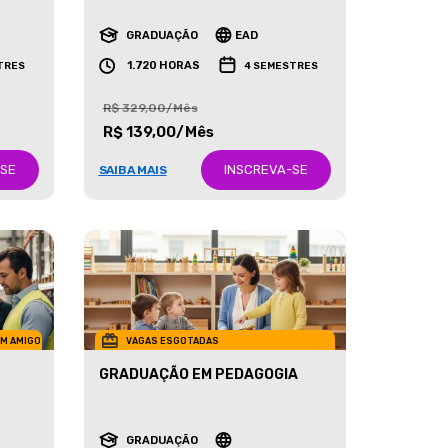
RECURSOS HUMANOS
GRADUAÇÃO
EAD
1.720 HORAS
TRES
4 SEMESTRES
R$ 329,00/Mês
R$ 139,00/Mês
-SE
INSCREVA-SE
SAIBA MAIS
UM AMIGO
VAGAS ESGOTADAS
GRADUAÇÃO EM PEDAGOGIA