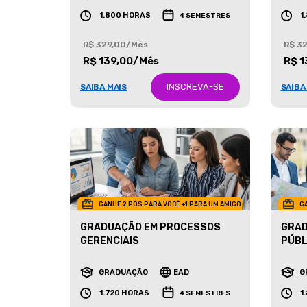
GRADUAÇÃO
EAD
G
1.800 HORAS
1
4 SEMESTRES
R$ 329,00/Mês
R$ 3
R$ 139,00/Mês
R$ 1
INSCREVA-SE
SAIBA MAIS
SAIBA
GANHE 2 PÓS PARA VOCÊ +1 PARA UM AMIGO
GA
GRADUAÇÃO EM PROCESSOS
GRAD
GERENCIAIS
PÚBL
GRADUAÇÃO
EAD
G
1.720 HORAS
1
4 SEMESTRES