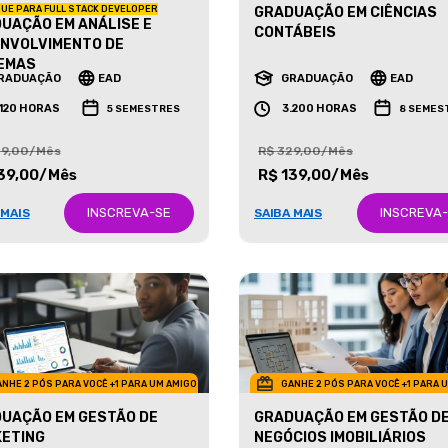
UE PARA FULL STACK DEVELOPER
GRADUAÇÃO EM CIÊNCIAS
UAÇÃO EM ANÁLISE E
CONTÁBEIS
NVOLVIMENTO DE
EMAS
RADUAÇÃO
EAD
GRADUAÇÃO
EAD
.120 HORAS
3.200 HORAS
5 SEMESTRES
8 SEMES
29,00/Mês
R$ 329,00/Mês
39,00/Mês
R$ 139,00/Mês
INSCREVA-SE
INSCREVA
 MAIS
SAIBA MAIS
NHE 2 PÓS PARA VOCÊ +1 PARA UM AMIGO
GANHE 2 PÓS PARA VOCÊ +1 PARA 
UAÇÃO EM GESTÃO DE
GRADUAÇÃO EM GESTÃO D