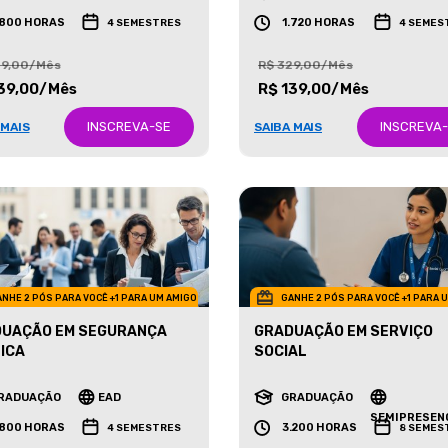
RADUAÇÃO
EAD
GRADUAÇÃO
EAD
.800 HORAS
1.720 HORAS
4 SEMESTRES
4 SEMES
29,00/Mês
R$ 329,00/Mês
39,00/Mês
R$ 139,00/Mês
INSCREVA-SE
INSCREVA
 MAIS
SAIBA MAIS
NHE 2 PÓS PARA VOCÊ +1 PARA UM AMIGO
GANHE 2 PÓS PARA VOCÊ +1 PARA 
UAÇÃO EM SEGURANÇA
GRADUAÇÃO EM SERVIÇO
ICA
SOCIAL
RADUAÇÃO
EAD
GRADUAÇÃO
SEMIPRESEN
.800 HORAS
3.200 HORAS
4 SEMESTRES
8 SEMES