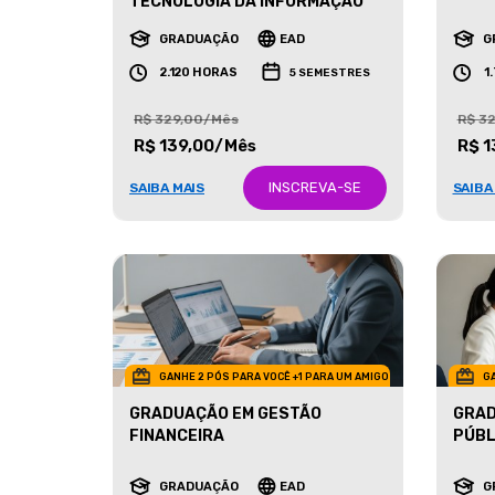
MARK
TECNOLOGIA DA INFORMAÇÃO
GRADUAÇÃO
EAD
G
2.120 HORAS
1
5 SEMESTRES
R$ 329,00/Mês
R$ 3
R$ 139,00/Mês
R$ 1
INSCREVA-SE
SAIBA MAIS
SAIBA
GANHE 2 PÓS PARA VOCÊ +1 PARA UM AMIGO
GA
GRADUAÇÃO EM GESTÃO
GRAD
FINANCEIRA
PÚBL