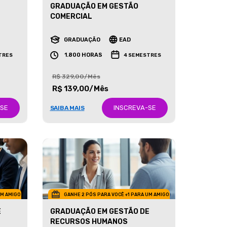
GRADUAÇÃO EM GESTÃO
COMERCIAL
GRADUAÇÃO
EAD
1.800 HORAS
TRES
4 SEMESTRES
R$ 329,00/Mês
R$ 139,00/Mês
-SE
INSCREVA-SE
SAIBA MAIS
UM AMIGO
GANHE 2 PÓS PARA VOCÊ +1 PARA UM AMIGO
E
GRADUAÇÃO EM GESTÃO DE