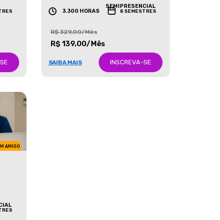
GRADUAÇÃO
SEMIPRESENCIAL
3.300 HORAS
TRES
8 SEMESTRES
R$ 329,00/Mês
R$ 139,00/Mês
-SE
INSCREVA-SE
SAIBA MAIS
UM AMIGO
CIAL
TRES