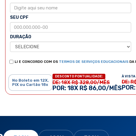
SEU CPF
DURAÇÃO
LI E CONCORDO COM OS
TERMOS DE SERVIÇOS EDUCACIONAIS
DA 
À VISTA 
DESCONTO PONTUALIDADE:
No Boleto em 12X,
DE: R
DE: 18X R$ 328,00/MÊS
PIX ou Cartão 18x
POR:
POR: 18X R$ 86,00/MÊS